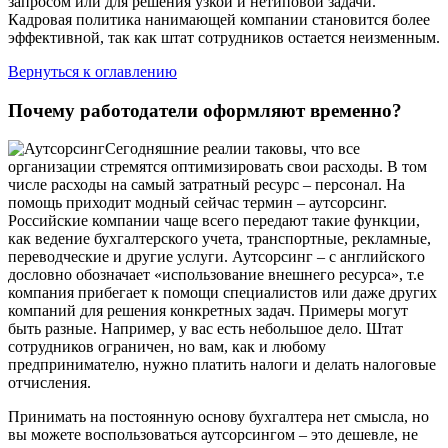
запросом или для решения узкой и нетиповой задачи.
Кадровая политика нанимающей компании становится более
эффективной, так как штат сотрудников остается неизменным.
Вернуться к оглавлению
Почему работодатели оформляют временно?
Сегодняшние реалии таковы, что все
организации стремятся оптимизировать свои расходы. В том
числе расходы на самый затратный ресурс – персонал. На
помощь приходит модный сейчас термин – аутсорсинг.
Российские компании чаще всего передают такие функции,
как ведение бухгалтерского учета, транспортные, рекламные,
переводческие и другие услуги. Аутсорсинг – с английского
дословно обозначает «использование внешнего ресурса», т.е
компания прибегает к помощи специалистов или даже других
компаний для решения конкретных задач. Примеры могут
быть разные. Например, у вас есть небольшое дело. Штат
сотрудников ограничен, но вам, как и любому
предпринимателю, нужно платить налоги и делать налоговые
отчисления.
Принимать на постоянную основу бухгалтера нет смысла, но
вы можете воспользоваться аутсорсингом – это дешевле, не