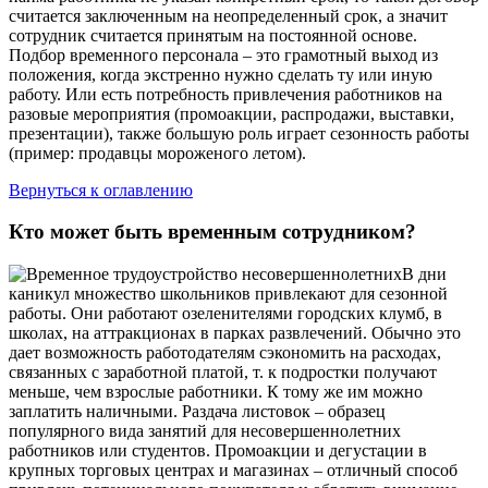
считается заключенным на неопределенный срок, а значит
сотрудник считается принятым на постоянной основе.
Подбор временного персонала – это грамотный выход из
положения, когда экстренно нужно сделать ту или иную
работу. Или есть потребность привлечения работников на
разовые мероприятия (промоакции, распродажи, выставки,
презентации), также большую роль играет сезонность работы
(пример: продавцы мороженого летом).
Вернуться к оглавлению
Кто может быть временным сотрудником?
В дни
каникул множество школьников привлекают для сезонной
работы. Они работают озеленителями городских клумб, в
школах, на аттракционах в парках развлечений. Обычно это
дает возможность работодателям сэкономить на расходах,
связанных с заработной платой, т. к подростки получают
меньше, чем взрослые работники. К тому же им можно
заплатить наличными. Раздача листовок – образец
популярного вида занятий для несовершеннолетних
работников или студентов. Промоакции и дегустации в
крупных торговых центрах и магазинах – отличный способ