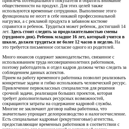
привлечь потенциального покупателя и обратить внимание
общественности на продукт. Для этих целей также
используются временные сотрудники. Выполнение этого
функционала не несет в себе никакой профессиональной
нагрузки, а с рекламой продукта в забавном костюме
справится и ребенок. Трудиться может ребенок, достигший 14
лет.
Здесь стоит следить за продолжительностью смены
(трудового дня). Ребенок младше 16 лет, который учится в
школе, должен трудиться не более 12 часов в неделю.
На
это требуется письменное согласие одного из родителей.
Много нюансов содержит законодательство, связанное с
использованием труда несовершеннолетних работников,
поэтому работодатель и отдел кадров должны четко следить за
соблюдением данных аспектов.
Прием на работу временного работника позволит реализовать
конкретные задачи и гибко использовать человеческий ресурс.
Привлечение первоклассных специалистов для решения
срочной задачи, реализация больших проектов, которая
требует дополнительных ресурсных возможностей,
сокращаются затраты на содержание кадровой службы.
Многие не заключают договор найма работника, что
значительно упрощает делопроизводство и налогоотчисление.
Есть специальные кадровые (рекрутинговые) агентства,
предоставляющие временных работников в соответствии с