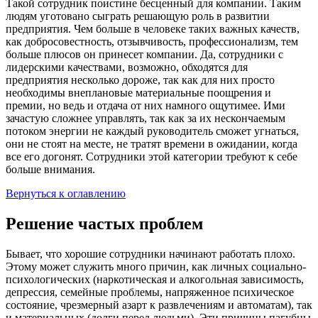
Такой сотрудник поистине бесценный для компании. Таким
людям уготовано сыграть решающую роль в развитии
предприятия. Чем больше в человеке таких важных качеств,
как добросовестность, отзывчивость, профессионализм, тем
больше плюсов он принесет компании. Да, сотрудники с
лидерскими качествами, возможно, обходятся для
предприятия несколько дороже, так как для них просто
необходимы внеплановые материальные поощрения и
премии, но ведь и отдача от них намного ощутимее. Ими
зачастую сложнее управлять, так как за их нескончаемым
потоком энергии не каждый руководитель сможет угнаться,
они не стоят на месте, не тратят времени в ожидании, когда
все его догонят. Сотрудники этой категории требуют к себе
больше внимания.
Вернуться к оглавлению
Решение частых проблем
Бывает, что хорошие сотрудники начинают работать плохо.
Этому может служить много причин, как личных социально-
психологических (наркотическая и алкогольная зависимость,
депрессия, семейные проблемы, напряженное психическое
состояние, чрезмерный азарт к развлечениям и автоматам), так
и материальных (долги перед людьми). Эти причины пагубны