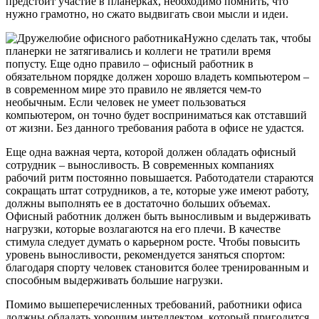
предстоит участие в планерках, необходимо помнить, что
нужно грамотно, но сжато выдвигать свои мысли и идеи.
Нужно сделать так, чтобы
планерки не затягивались и коллеги не тратили время
попусту. Еще одно правило – офисный работник в
обязательном порядке должен хорошо владеть компьютером –
в современном мире это правило не является чем-то
необычным. Если человек не умеет пользоваться
компьютером, он точно будет восприниматься как отставший
от жизни. Без данного требования работа в офисе не удастся.
Еще одна важная черта, которой должен обладать офисный
сотрудник – выносливость. В современных компаниях
рабочий ритм постоянно повышается. Работодатели стараются
сокращать штат сотрудников, а те, которые уже имеют работу,
должны выполнять ее в достаточно больших объемах.
Офисный работник должен быть выносливым и выдерживать
нагрузки, которые возлагаются на его плечи. В качестве
стимула следует думать о карьерном росте. Чтобы повысить
уровень выносливости, рекомендуется заняться спортом:
благодаря спорту человек становится более тренированным и
способным выдерживать большие нагрузки.
Помимо вышеперечисленных требований, работники офиса
должны обладать хорошим интеллектом, который пригодится